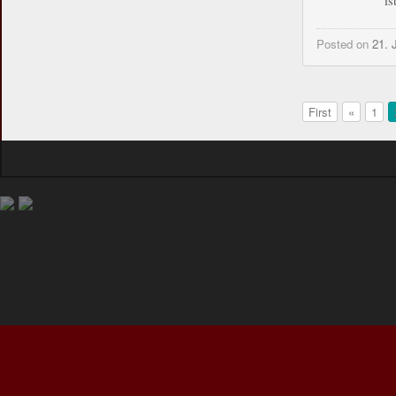
is
Posted on
21. 
First
«
1