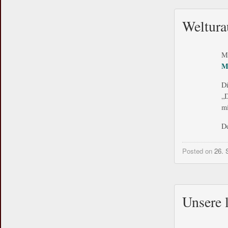
Weltura
Mi
M
Di
„D
mi
De
Posted on
26. 
Unsere 