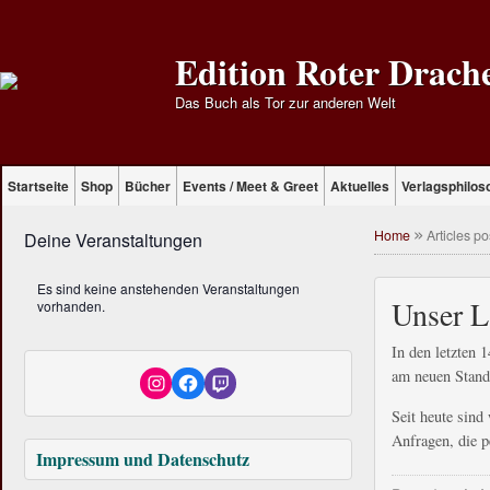
Edition Roter Drach
Das Buch als Tor zur anderen Welt
Startseite
Shop
Bücher
Events / Meet & Greet
Aktuelles
Verlagsphilos
Home
»
Articles p
Deine Veranstaltungen
Es sind keine anstehenden Veranstaltungen
Unser L
vorhanden.
In den letzten 
am neuen Stand
Seit heute sind
Anfragen, die p
Impressum und Datenschutz