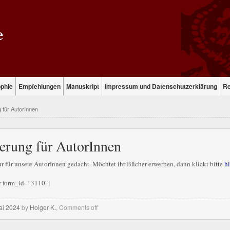
e
ophie
Empfehlungen
Manuskript
Impressum und Datenschutzerklärung
Re
g für AutorInnen
ierung für AutorInnen
nur für unsere AutorInnen gedacht. Möchtet ihr Bücher erwerben, dann klickt bitte
hi
r form_id=“3110″]
ai 2024
by
Holger K.
,
Comments off