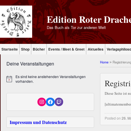
Edition Roter Drach
Das Buch als Tor zur anderen Welt
Startseite
Shop
Bücher
Events / Meet & Greet
Aktuelles
Verlagsphilos
Home
Registrierun
»
Deine Veranstaltungen
Es sind keine anstehenden Veranstaltungen
Registr
vorhanden.
Diese Seite ist 
[ultimatemembe
Posted on
26. M
Impressum und Datenschutz