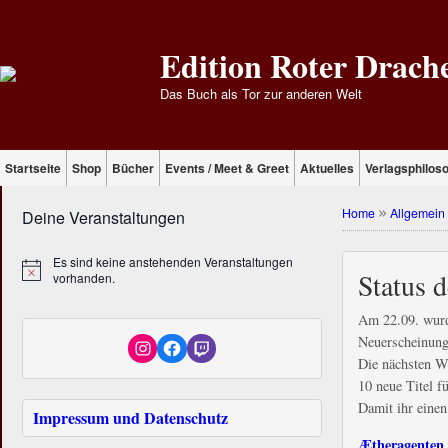
Edition Roter Drach
Das Buch als Tor zur anderen Welt
Startseite
Shop
Bücher
Events / Meet & Greet
Aktuelles
Verlagsphilos
Home
»
Allgemein
Deine Veranstaltungen
Es sind keine anstehenden Veranstaltungen
Status 
vorhanden.
Am 22.09. wurd
Neuerscheinunge
Die nächsten W
10 neue Titel fü
Damit ihr einen
Impressum und Datenschutz
Ætheragenten