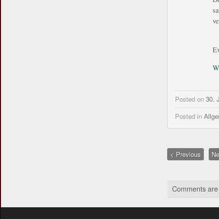
sa
ve
Ev
We
Posted on
30. 
Posted in
Allg
< Previous
Ne
Comments are 