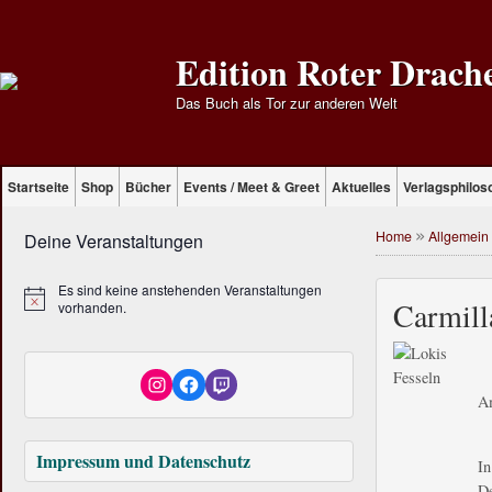
Edition Roter Drach
Das Buch als Tor zur anderen Welt
Startseite
Shop
Bücher
Events / Meet & Greet
Aktuelles
Verlagsphilos
Home
»
Allgemein
Deine Veranstaltungen
Es sind keine anstehenden Veranstaltungen
Carmill
vorhanden.
Am
Impressum und Datenschutz
I
De