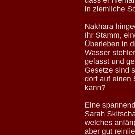
in ziemliche S
Nakhara hingeg
Ihr Stamm, ein
Überleben in d
Wasser stehlen
gefasst und ge
Gesetze sind 
dort auf einen S
kann?
Eine spannend
Sarah Skitscha
welches anfäng
aber gut reinli