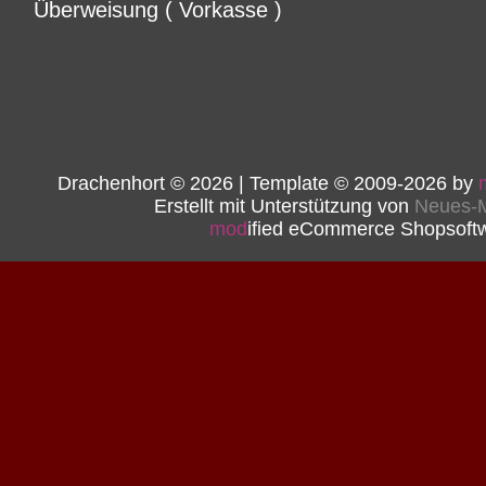
Überweisung ( Vorkasse )
Drachenhort © 2026 | Template © 2009-2026 by
Erstellt mit Unterstützung von
Neues-M
mod
ified eCommerce Shopsoft