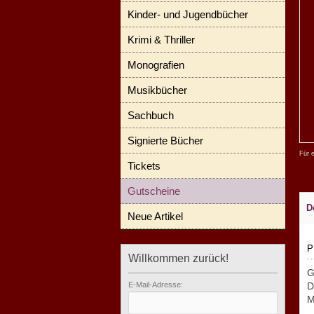
Kinder- und Jugendbücher
Krimi & Thriller
Monografien
Musikbücher
Sachbuch
Signierte Bücher
Für 
Tickets
Gutscheine
D
Neue Artikel
P
Willkommen zurück!
G
E-Mail-Adresse:
D
M