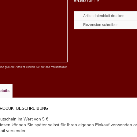
Art.Nr.:
GIFT_5
Artikeldatenblatt drucken
Rezension schreiben
eine größere Ansicht klicken Sie auf das Vorschaubild
etails
RODUKTBESCHREIBUNG
utschein im Wert von 5 €
iesen können Sie später selbst für Ihren eigenen Einkauf verwenden 
ail versenden.