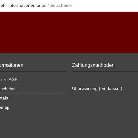
ehr Informationen unter
"Gutscheine"
formationen
Zahlungsmethoden
sere AGB
Überweisung ( Vorkasse )
tscheine
takt
temap