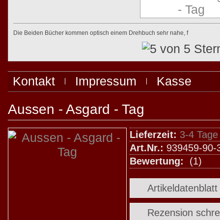
Die Beiden Bücher kommen optisch einem Drehbuch sehr nahe, f
Kontakt
Impressum
Kasse
Aussen - Asgard - Tag
Lieferzeit:
3-4 Tage
Art.Nr.:
939459-90-
Bewertung:
(1)
Artikeldatenblat
Rezension schre